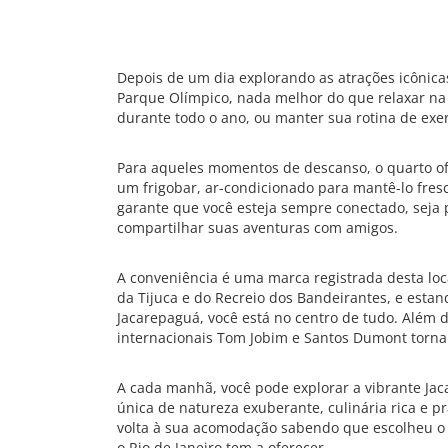
Depois de um dia explorando as atrações icônicas
Parque Olímpico, nada melhor do que relaxar na p
durante todo o ano, ou manter sua rotina de exer
Para aqueles momentos de descanso, o quarto of
um frigobar, ar-condicionado para mantê-lo fres
garante que você esteja sempre conectado, seja 
compartilhar suas aventuras com amigos.
A conveniência é uma marca registrada desta loca
da Tijuca e do Recreio dos Bandeirantes, e esta
Jacarepaguá, você está no centro de tudo. Além 
internacionais Tom Jobim e Santos Dumont torna
A cada manhã, você pode explorar a vibrante Ja
única de natureza exuberante, culinária rica e prai
volta à sua acomodação sabendo que escolheu o 
o Rio de Janeiro tem a oferecer.