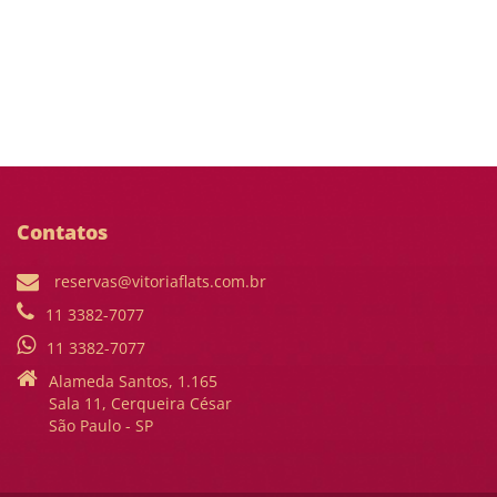
Contatos
reservas@vitoriaflats.com.br
11 3382-7077
11 3382-7077
Alameda Santos, 1.165
Sala 11, Cerqueira César
São Paulo - SP