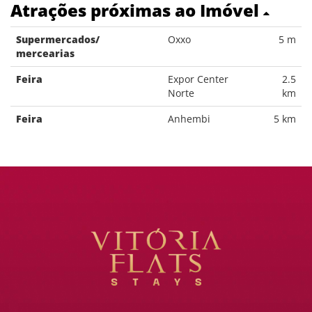
Atrações próximas ao Imóvel
Supermercados/
Oxxo
5 m
mercearias
Feira
Expor Center
2.5
Norte
km
Feira
Anhembi
5 km