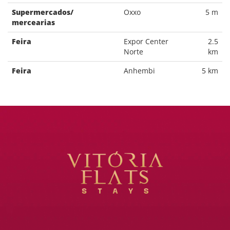
Supermercados/
Oxxo
5 m
mercearias
Feira
Expor Center
2.5
Norte
km
Feira
Anhembi
5 km