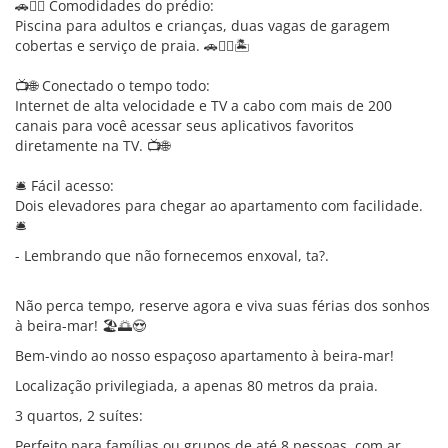
🚗🏊‍♂️ Comodidades do prédio:
Piscina para adultos e crianças, duas vagas de garagem
cobertas e serviço de praia. 🚗🏊‍♂️🏝️
📺🌐 Conectado o tempo todo:
Internet de alta velocidade e TV a cabo com mais de 200
canais para você acessar seus aplicativos favoritos
diretamente na TV. 📺🌐
🛎️ Fácil acesso:
Dois elevadores para chegar ao apartamento com facilidade.
🛎️
- Lembrando que não fornecemos enxoval, ta?.
Não perca tempo, reserve agora e viva suas férias dos sonhos
à beira-mar! 🏖️🌅😍
Bem-vindo ao nosso espaçoso apartamento à beira-mar!
Localização privilegiada, a apenas 80 metros da praia.
3 quartos, 2 suítes:
Perfeito para famílias ou grupos de até 8 pessoas, com ar