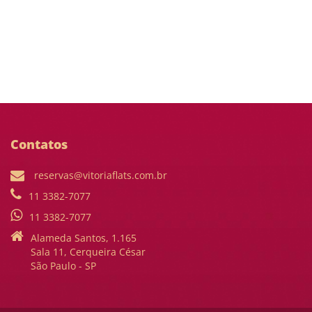
Contatos
reservas@vitoriaflats.com.br
11 3382-7077
11 3382-7077
Alameda Santos, 1.165
Sala 11, Cerqueira César
São Paulo - SP