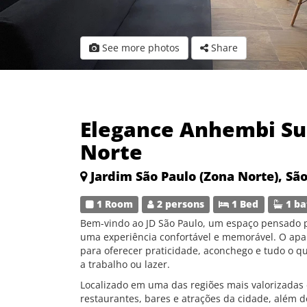
See more photos
Share
Elegance Anhembi Suí
Norte
Jardim São Paulo (Zona Norte), Sã
1 Room
2 persons
1 Bed
1 ba
Bem-vindo ao JD São Paulo, um espaço pensado p
uma experiência confortável e memorável. O ap
para oferecer praticidade, aconchego e tudo o qu
a trabalho ou lazer.
Localizado em uma das regiões mais valorizadas 
restaurantes, bares e atrações da cidade, além d