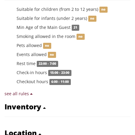
Suitable for children (from 2 to 12 years)
no
Suitable for infants (under 2 years)
no
Min Age of the Main Guest
21
Smoking allowed in the room
no
Pets allowed
no
Events allowed
no
Rest time
22:00 - 7:00
Check-in hours
15:00 - 23:00
Checkout hours
6:00 - 11:00
see all rules
Inventory
Location