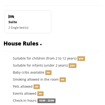
Suite
2 Single bed (s)
House Rules
Suitable for children (from 2 to 12 years)
yes
Suitable for infants (under 2 years)
yes
Baby cribs available
no
Smoking allowed in the room
no
Pets allowed
no
Events allowed
no
Check-in hours
15:00 - 23:00